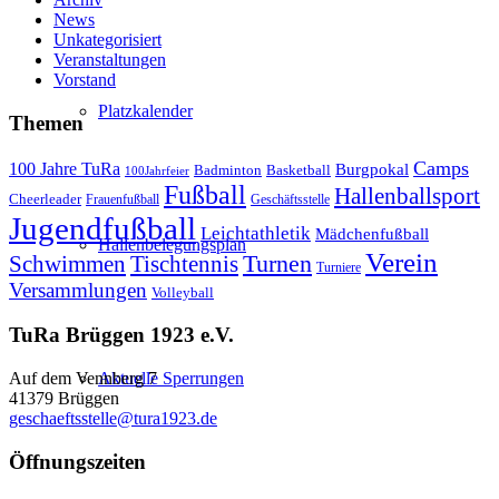
News
Unkategorisiert
Veranstaltungen
Vorstand
Platzkalender
Themen
Camps
100 Jahre TuRa
Burgpokal
Badminton
Basketball
100Jahrfeier
Fußball
Hallenballsport
Cheerleader
Frauenfußball
Geschäftsstelle
Jugendfußball
Leichtathletik
Mädchenfußball
Hallenbelegungsplan
Verein
Schwimmen
Tischtennis
Turnen
Turniere
Versammlungen
Volleyball
TuRa Brüggen 1923 e.V.
Aktuelle Sperrungen
Auf dem Vennberg 7
41379 Brüggen
geschaeftsstelle@tura1923.de
Öffnungszeiten