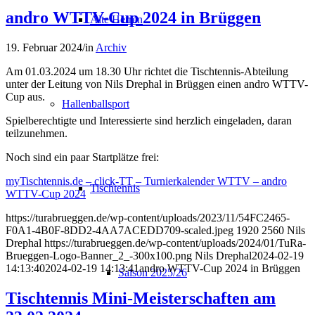
andro WTTV-Cup 2024 in Brüggen
Alte Herren
19. Februar 2024
/
in
Archiv
Am 01.03.2024 um 18.30 Uhr richtet die Tischtennis-Abteilung
unter der Leitung von Nils Drephal in Brüggen einen andro WTTV-
Cup aus.
Hallenballsport
Spielberechtigte und Interessierte sind herzlich eingeladen, daran
teilzunehmen.
Noch sind ein paar Startplätze frei:
myTischtennis.de – click-TT – Turnierkalender WTTV – andro
Tischtennis
WTTV-Cup 2024
https://turabrueggen.de/wp-content/uploads/2023/11/54FC2465-
F0A1-4B0F-8DD2-4AA7ACEDD709-scaled.jpeg
1920
2560
Nils
Drephal
https://turabrueggen.de/wp-content/uploads/2024/01/TuRa-
Brueggen-Logo-Banner_2_-300x100.png
Nils Drephal
2024-02-19
14:13:40
2024-02-19 14:13:41
andro WTTV-Cup 2024 in Brüggen
Saison 2025/26
Tischtennis Mini-Meisterschaften am