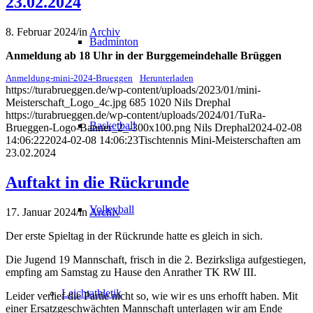
23.02.2024
8. Februar 2024
/
in
Archiv
Badminton
Anmeldung ab 18 Uhr in der Burggemeindehalle Brüggen
Anmeldung-mini-2024-Brueggen
Herunterladen
https://turabrueggen.de/wp-content/uploads/2023/01/mini-
Meisterschaft_Logo_4c.jpg
685
1020
Nils Drephal
https://turabrueggen.de/wp-content/uploads/2024/01/TuRa-
Basketball
Brueggen-Logo-Banner_2_-300x100.png
Nils Drephal
2024-02-08
14:06:22
2024-02-08 14:06:23
Tischtennis Mini-Meisterschaften am
23.02.2024
Auftakt in die Rückrunde
Volleyball
17. Januar 2024
/
in
Archiv
Der erste Spieltag in der Rückrunde hatte es gleich in sich.
Die Jugend 19 Mannschaft, frisch in die 2. Bezirksliga aufgestiegen,
empfing am Samstag zu Hause den Anrather TK RW III.
Leichtathletik
Leider verlief die Partie nicht so, wie wir es uns erhofft haben. Mit
einer Ersatzgeschwächten Mannschaft unterlagen wir am Ende