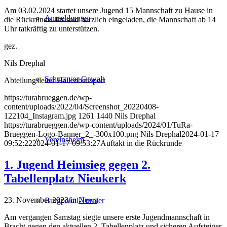
Am 03.02.2024 startet unsere Jugend 15 Mannschaft zu Hause in
Anmeldungen
die Rückrunde. Ihr seid herzlich eingeladen, die Mannschaft ab 14
Uhr tatkräftig zu unterstützen.
gez.
Nils Drephal
Schutz vor Gewalt
Abteilungsleiter Hallenballsport
https://turabrueggen.de/wp-
content/uploads/2022/04/Screenshot_20220408-
122104_Instagram.jpg
1261
1440
Nils Drephal
https://turabrueggen.de/wp-content/uploads/2024/01/TuRa-
Brueggen-Logo-Banner_2_-300x100.png
Nils Drephal
2024-01-17
Vereinsheim
09:52:22
2024-01-17 09:53:27
Auftakt in die Rückrunde
1. Jugend Heimsieg gegen 2.
Tabellenplatz Nieukerk
23. November 2023
/
in
News
Burgpokal-Turnier
Am vergangen Samstag siegte unsere erste Jugendmannschaft in
Bracht gegen den aktuellen 2. Tabellenplatz und sicheren Aufsteiger