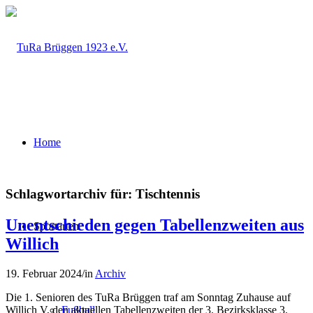
Home
Schlagwortarchiv für:
Tischtennis
Unentschieden gegen Tabellenzweiten aus
Sportarten
Willich
19. Februar 2024
/
in
Archiv
Die 1. Senioren des TuRa Brüggen traf am Sonntag Zuhause auf
Willich V, den aktuellen Tabellenzweiten der 3. Bezirksklasse 3.
Fußball