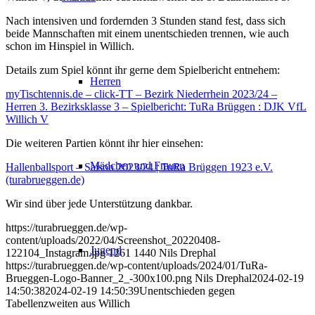
Nach intensiven und fordernden 3 Stunden stand fest, dass sich
beide Mannschaften mit einem unentschieden trennen, wie auch
schon im Hinspiel in Willich.
Details zum Spiel könnt ihr gerne dem Spielbericht entnehem:
Herren
myTischtennis.de – click-TT – Bezirk Niederrhein 2023/24 –
Herren 3. Bezirksklasse 3 – Spielbericht: TuRa Brüggen : DJK VfL
Willich V
Die weiteren Partien könnt ihr hier einsehen:
Mädchen und Frauen
Hallenballsport – Saison 2023/24 | TuRa Brüggen 1923 e.V.
(turabrueggen.de)
Wir sind über jede Unterstützung dankbar.
https://turabrueggen.de/wp-
content/uploads/2022/04/Screenshot_20220408-
Jugend
122104_Instagram.jpg
1261
1440
Nils Drephal
https://turabrueggen.de/wp-content/uploads/2024/01/TuRa-
Brueggen-Logo-Banner_2_-300x100.png
Nils Drephal
2024-02-19
14:50:38
2024-02-19 14:50:39
Unentschieden gegen
Tabellenzweiten aus Willich