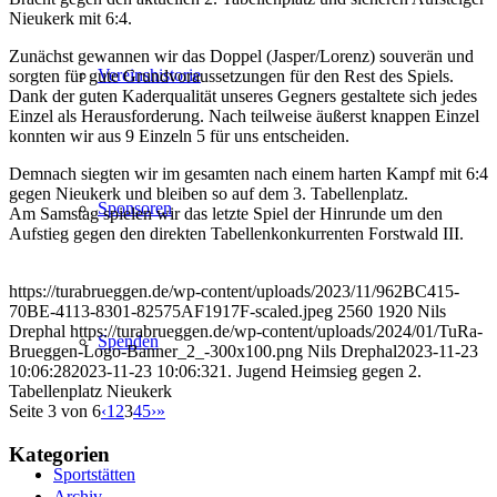
Nieukerk mit 6:4.
Zunächst gewannen wir das Doppel (Jasper/Lorenz) souverän und
Vereinshistorie
sorgten für gute Grundvoraussetzungen für den Rest des Spiels.
Dank der guten Kaderqualität unseres Gegners gestaltete sich jedes
Einzel als Herausforderung. Nach teilweise äußerst knappen Einzel
konnten wir aus 9 Einzeln 5 für uns entscheiden.
Demnach siegten wir im gesamten nach einem harten Kampf mit 6:4
gegen Nieukerk und bleiben so auf dem 3. Tabellenplatz.
Sponsoren
Am Samstag spielen wir das letzte Spiel der Hinrunde um den
Aufstieg gegen den direkten Tabellenkonkurrenten Forstwald III.
https://turabrueggen.de/wp-content/uploads/2023/11/962BC415-
70BE-4113-8301-82575AF1917F-scaled.jpeg
2560
1920
Nils
Drephal
https://turabrueggen.de/wp-content/uploads/2024/01/TuRa-
Spenden
Brueggen-Logo-Banner_2_-300x100.png
Nils Drephal
2023-11-23
10:06:28
2023-11-23 10:06:32
1. Jugend Heimsieg gegen 2.
Tabellenplatz Nieukerk
Seite 3 von 6
‹
1
2
3
4
5
›
»
Kategorien
Sportstätten
Archiv