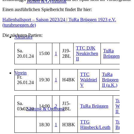
Turnen & Gymnastik
Einen ausführlichen Spielbericht findet Ihr hier:
Hallenballsport – Saison 2023/24 | TuRa Brüggen 1923 e.V.
(turabrueggen.de)
Die nächsten Partien:
Aktuelles
TTC DJK
Sa.
J19-
TuRa
15:00
1
Neukirchen
20.01.24
2BL
Brüggen
II
Verein
TTC
TuRa
Fr.
19:30
1
H4BK
Waldniel
Brüggen
26.01.24
V
II (a.K.)
TuS
Sa.
J15-
14:00
2
TuRa Brüggen
Wickrath
03.02.24
2BL
Satzung & Ordnung
II (J19)
TTG
TuRa
18:30
1
H3BK
Hinsbeck/Leuth
Brüggen