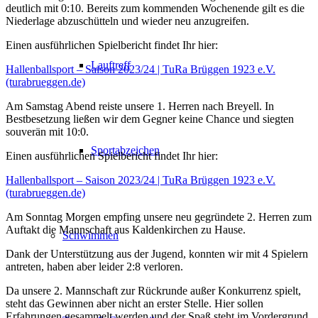
deutlich mit 0:10. Bereits zum kommenden Wochenende gilt es die
Niederlage abzuschütteln und wieder neu anzugreifen.
Einen ausführlichen Spielbericht findet Ihr hier:
Lauftreff
Hallenballsport – Saison 2023/24 | TuRa Brüggen 1923 e.V.
(turabrueggen.de)
Am Samstag Abend reiste unsere 1. Herren nach Breyell. In
Bestbesetzung ließen wir dem Gegner keine Chance und siegten
souverän mit 10:0.
Sportabzeichen
Einen ausführlichen Spielbericht findet Ihr hier:
Hallenballsport – Saison 2023/24 | TuRa Brüggen 1923 e.V.
(turabrueggen.de)
Am Sonntag Morgen empfing unsere neu gegründete 2. Herren zum
Auftakt die Mannschaft aus Kaldenkirchen zu Hause.
Schwimmen
Dank der Unterstützung aus der Jugend, konnten wir mit 4 Spielern
antreten, haben aber leider 2:8 verloren.
Da unsere 2. Mannschaft zur Rückrunde außer Konkurrenz spielt,
steht das Gewinnen aber nicht an erster Stelle. Hier sollen
Erfahrungen gesammelt werden und der Spaß steht im Vordergrund.