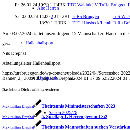
Fr. 26.01.24
19:30
1
H4BK
TTC Waldniel V
TuRa Brüggen II
Alte Herren
Sa. 03.02.24
14:00
2
J15-2BL
TuRa Brüggen
TuS Wickr
18:30
1
H3BK
TTG Hinsbeck/Leuth
TuRa Br
Am 03.02.2024 startet unsere Jugend 15 Mannschaft zu Hause in die Rü
Hallenballsport
gez.
Nils Drephal
Abteilungsleiter Hallenballsport
https://turabrueggen.de/wp-content/uploads/2022/04/Screenshot_20
Tischtennis
Banner_2_-300x100.png
Nils Drephal
2024-01-17 09:52:22
2024-01-
Das könnte Dich auch interessieren
Tischtennis Minimeisterschaften 2023
Maximilian Drephal
Saison 2025/26
5. Spieltag: 1. Herren gewinnt 8:2
Maximilian Drephal
Tischtennis Mannschaften suchen Verstärku
Maximilian Drephal