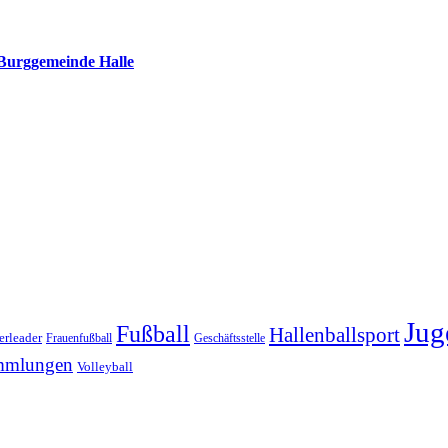
 Burggemeinde Halle
Jug
Fußball
Hallenballsport
erleader
Frauenfußball
Geschäftsstelle
mmlungen
Volleyball