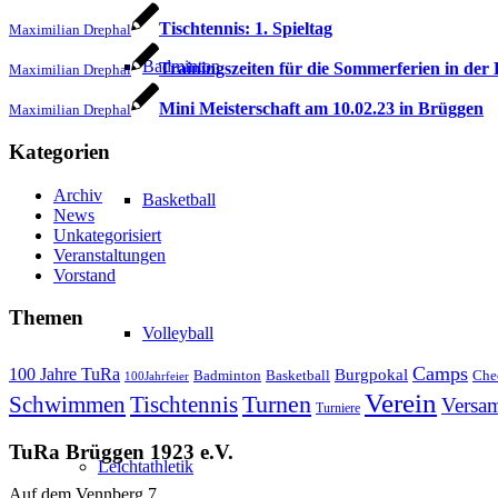
Tischtennis: 1. Spieltag
Maximilian Drephal
Badminton
Trainingszeiten für die Sommerferien in der
Maximilian Drephal
Mini Meisterschaft am 10.02.23 in Brüggen
Maximilian Drephal
Kategorien
Archiv
Basketball
News
Unkategorisiert
Veranstaltungen
Vorstand
Themen
Volleyball
Camps
100 Jahre TuRa
Burgpokal
Badminton
Basketball
Che
100Jahrfeier
Verein
Schwimmen
Tischtennis
Turnen
Versa
Turniere
TuRa Brüggen 1923 e.V.
Leichtathletik
Auf dem Vennberg 7