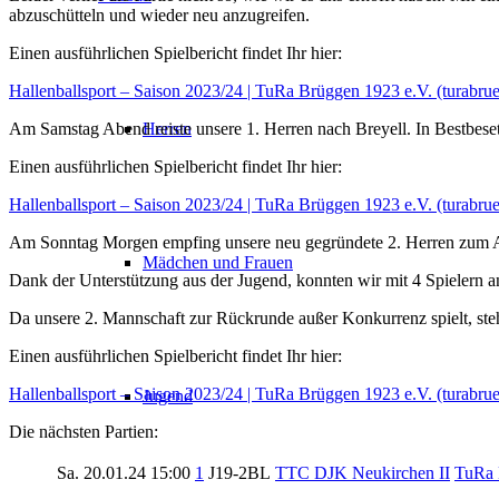
abzuschütteln und wieder neu anzugreifen.
Einen ausführlichen Spielbericht findet Ihr hier:
Hallenballsport – Saison 2023/24 | TuRa Brüggen 1923 e.V. (turabru
Am Samstag Abend reiste unsere 1. Herren nach Breyell. In Bestbese
Herren
Einen ausführlichen Spielbericht findet Ihr hier:
Hallenballsport – Saison 2023/24 | TuRa Brüggen 1923 e.V. (turabru
Am Sonntag Morgen empfing unsere neu gegründete 2. Herren zum A
Mädchen und Frauen
Dank der Unterstützung aus der Jugend, konnten wir mit 4 Spielern ant
Da unsere 2. Mannschaft zur Rückrunde außer Konkurrenz spielt, steh
Einen ausführlichen Spielbericht findet Ihr hier:
Hallenballsport – Saison 2023/24 | TuRa Brüggen 1923 e.V. (turabru
Jugend
Die nächsten Partien:
Sa. 20.01.24
15:00
1
J19-2BL
TTC DJK Neukirchen II
TuRa 