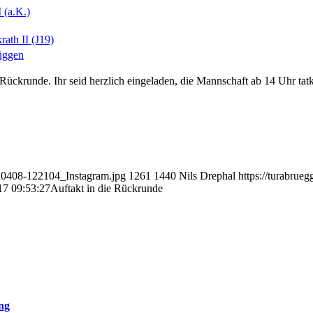
 (a.K.)
ath II (J19)
üggen
ckrunde. Ihr seid herzlich eingeladen, die Mannschaft ab 14 Uhr tatkr
220408-122104_Instagram.jpg
1261
1440
Nils Drephal
https://turabru
17 09:53:27
Auftakt in die Rückrunde
ng