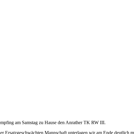
n, empfing am Samstag zu Hause den Anrather TK RW III.
it einer Ersatzgeschwächten Mannschaft unterlagen wir am Ende deutlic