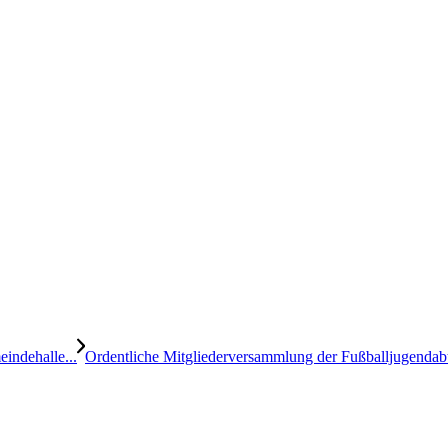
indehalle...
Ordentliche Mitgliederversammlung der Fußballjugendab