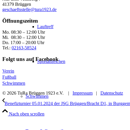
41379 Brüggen
geschaeftsstelle@tura1923.de
Öffnungszeiten
Lauftreff
Mo. 08:30 – 12:00 Uhr
Mi. 08:30 – 12:00 Uhr
Do. 17:00 – 20:00 Uhr
Tel.:
02163-58524
Folgt uns auf Facebook
Sportabzeichen
Verein
Fußball
Schwimmen
© 2026 TuRa Brüggen 1923 e.V. |
Impressum
|
Datenschutz
Schwimmen
Benefizturnier 05.01.2024 der JSG Brüggen/Bracht D1, in Burggeme
Nach oben scrollen