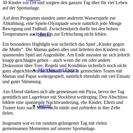
30 Kinder vor Ort und sorgten den ganzen Tag über für viel Leben
auf der Sportanlage.
Auf dem Programm standen unter anderem Wasserspiele zur
Abkühlung, eine Spiele-Olympiade sowie natürlich jede Menge
Bewegung und Fußball. Zwischendurch durfte bei den hohen
Temperaturen auch das Eis zur Erfrischung nicht fehlen.
Herren
Ein besonderes Highlight war sicherlich das Spiel „Kinder gegen
die Muttis“. Die Mamas gaben alles und lieferten den Kindern ein
spannendes Spiel auf Augenhöhe. Am Ende mussten sie sich jedoch
knapp geschlagen geben – auch wenn die ein oder andere
Diskussion über Tore, Regeln und Kondition sicherlich noch nicht
Mädchen und Frauen
ganz abgeschlossen ist. Danach wurde in gemischten Teams mit
Mamas und Papas weitergespielt, natürlich ebenfalls mit viel Einsatz
und guter Stimmung.
Am Abend stärkten sich alle gemeinsam mit Pizza, bevor der Tag
gemütlich am Lagerfeuer mit Stockbrot weiterging. Den Abschluss
bildete eine spannende Nachtwanderung, ehe Kinder, Eltern und
Jugend
Trainer kurz nach Mitternacht müde und zufrieden in ihre Zelte
fielen.
Insgesamt war es ein rundum gelungener Tag mit vielen
gemeinsamen Momenten auf unserer Sportanlage.