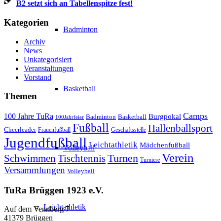
B2 setzt sich an Tabellenspitze fest!
Kategorien
Badminton
Archiv
News
Unkategorisiert
Veranstaltungen
Vorstand
Basketball
Themen
Camps
100 Jahre TuRa
Burgpokal
Badminton
Basketball
100Jahrfeier
Fußball
Hallenballsport
Cheerleader
Frauenfußball
Geschäftsstelle
Jugendfußball
Leichtathletik
Mädchenfußball
Volleyball
Verein
Schwimmen
Tischtennis
Turnen
Turniere
Versammlungen
Volleyball
TuRa Brüggen 1923 e.V.
Leichtathletik
Auf dem Vennberg 7
41379 Brüggen