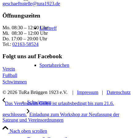
geschaeftsstelle@tura1923.de
Öffnungszeiten
Mo. 08:30 – 12:00 Uhr
Lauftreff
Mi. 08:30 – 12:00 Uhr
Do. 17:00 – 20:00 Uhr
Tel.:
02163-58524
Folgt uns auf Facebook
Sportabzeichen
Verein
Fußball
Schwimmen
© 2026 TuRa Brüggen 1923 e.V. |
Impressum
|
Datenschutz
Schwimmen
Das Vereinsheim Goleo ist urlaubsbedingt bis zum 21.6.
geschlossen.
Einladung zum Workshop zur Neufassung der
Satzung und Vereinsordnungen
Nach oben scrollen