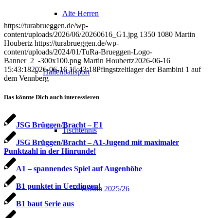
Alte Herren
https://turabrueggen.de/wp-
content/uploads/2026/06/20260616_G1.jpg
1350
1080
Martin
Houbertz
https://turabrueggen.de/wp-
content/uploads/2024/01/TuRa-Brueggen-Logo-
Banner_2_-300x100.png
Martin Houbertz
2026-06-16
15:43:18
2026-06-16 15:43:18
Pfingstzeltlager der Bambini 1 auf
Hallenballsport
dem Vennberg
Das könnte Dich auch interessieren
JSG Brüggen/Bracht – E1
Tischtennis
JSG Brüggen/Bracht – A1-Jugend mit maximaler
Punktzahl in der Hinrunde!
A1 – spannendes Spiel auf Augenhöhe
B1 punktet in Uerdingen!
Saison 2025/26
B1 baut Serie aus