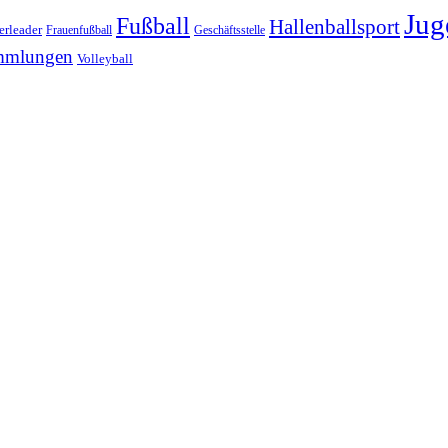
Jug
Fußball
Hallenballsport
erleader
Frauenfußball
Geschäftsstelle
mmlungen
Volleyball