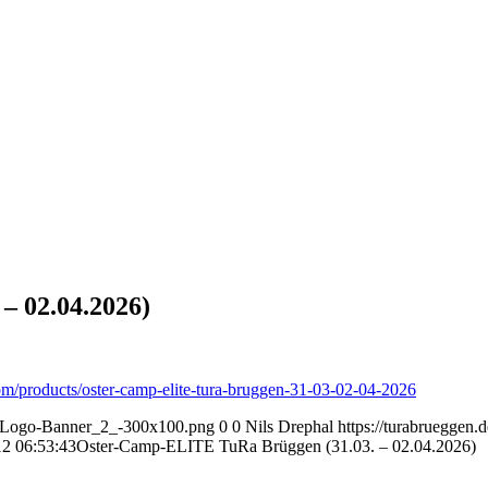
– 02.04.2026)
om/products/oster-camp-elite-tura-bruggen-31-03-02-04-2026
en-Logo-Banner_2_-300x100.png
0
0
Nils Drephal
https://turabrueggen
2 06:53:43
Oster-Camp-ELITE TuRa Brüggen (31.03. – 02.04.2026)