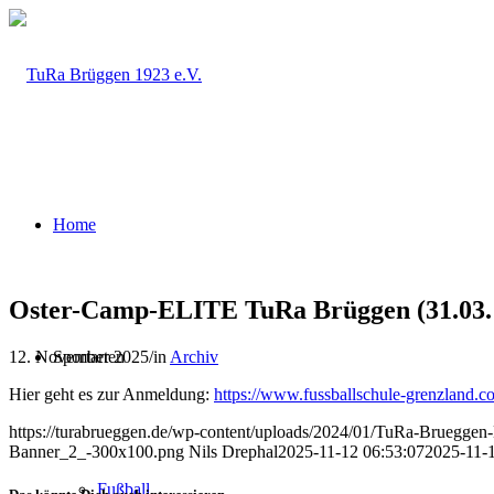
Home
Oster-Camp-ELITE TuRa Brüggen (31.03. 
12. November 2025
/
in
Archiv
Sportarten
Hier geht es zur Anmeldung:
https://www.fussballschule-grenzland.c
https://turabrueggen.de/wp-content/uploads/2024/01/TuRa-Bruegg
Banner_2_-300x100.png
Nils Drephal
2025-11-12 06:53:07
2025-11-1
Fußball