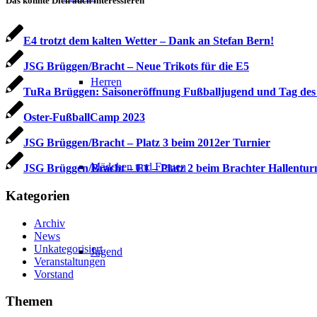
Das könnte Dich auch interessieren
E4 trotzt dem kalten Wetter – Dank an Stefan Bern!
JSG Brüggen/Bracht – Neue Trikots für die E5
Herren
TuRa Brüggen: Saisoneröffnung Fußballjugend und Tag des
Oster-FußballCamp 2023
JSG Brüggen/Bracht – Platz 3 beim 2012er Turnier
Mädchen und Frauen
JSG Brüggen/Bracht – E1 – Platz 2 beim Brachter Hallentur
Kategorien
Archiv
News
Unkategorisiert
Jugend
Veranstaltungen
Vorstand
Themen