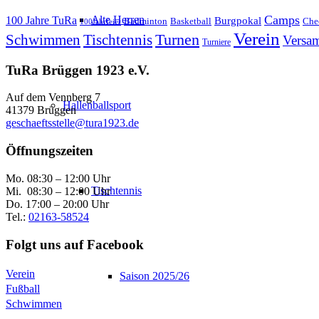
Camps
Alte Herren
100 Jahre TuRa
Burgpokal
Badminton
Basketball
Che
100Jahrfeier
Verein
Schwimmen
Tischtennis
Turnen
Versa
Turniere
TuRa Brüggen 1923 e.V.
Auf dem Vennberg 7
Hallenballsport
41379 Brüggen
geschaeftsstelle@tura1923.de
Öffnungszeiten
Mo. 08:30 – 12:00 Uhr
Tischtennis
Mi. 08:30 – 12:00 Uhr
Do. 17:00 – 20:00 Uhr
Tel.:
02163-58524
Folgt uns auf Facebook
Verein
Saison 2025/26
Fußball
Schwimmen