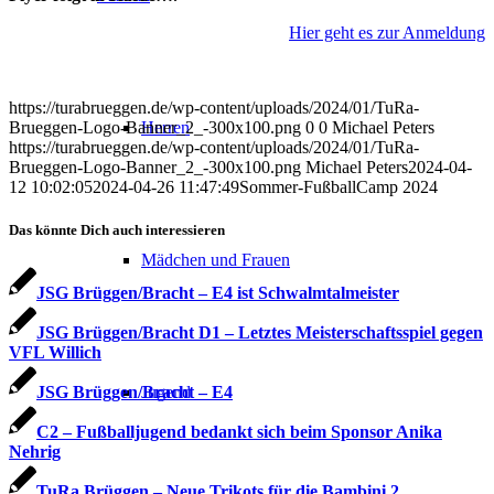
Hier geht es zur Anmeldung
https://turabrueggen.de/wp-content/uploads/2024/01/TuRa-
Brueggen-Logo-Banner_2_-300x100.png
0
0
Michael Peters
Herren
https://turabrueggen.de/wp-content/uploads/2024/01/TuRa-
Brueggen-Logo-Banner_2_-300x100.png
Michael Peters
2024-04-
12 10:02:05
2024-04-26 11:47:49
Sommer-FußballCamp 2024
Das könnte Dich auch interessieren
Mädchen und Frauen
JSG Brüggen/Bracht – E4 ist Schwalmtalmeister
JSG Brüggen/Bracht D1 – Letztes Meisterschaftsspiel gegen
VFL Willich
Jugend
JSG Brüggen/Bracht – E4
C2 – Fußballjugend bedankt sich beim Sponsor Anika
Nehrig
TuRa Brüggen – Neue Trikots für die Bambini 2