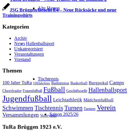
Alte Herren
JSG Brüggen/Bracht E4 – Neue Rücksäcke und neue
Trainingsshirts
Kategorien
Archiv
News
Hallenballsport
Unkategorisiert
Veranstaltungen
Vorstand
Themen
Tischtennis
Camps
100 Jahre TuRa
Burgpokal
Badminton
Basketball
100Jahrfeier
Fußball
Hallenballsport
Cheerleader
Frauenfußball
Geschäftsstelle
Jugendfußball
Leichtathletik
Mädchenfußball
Verein
Schwimmen
Tischtennis
Turnen
Turniere
Saison 2025/26
Versammlungen
Volleyball
TuRa Brüggen 1923 e.V.