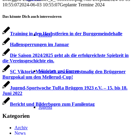
10:55:07
2024-06-03 10:55:07
Geplante Termine 2024
Das könnte Dich auch interessieren
Training in den Herbstferien in der Burggemeindehalle
Herren
Hallensperrungen im Januar
Die Saison 2024/2025 geht als die erfolgreichste Spielzeit in
die Vereinsgeschichte ein.
Mädchen und Frauen
SC Viktoria Mennrath gewinnt erstmalig den Brüggener
Burgpokal um den Mellerud-Cup!
Jugend-Sportwoche TuRa Brüggen 1923 e.V. – 15. bis 18.
Juni 2022
Bericht und Bilderbogen zum Familentag
Jugend
Kategorien
Archiv
News