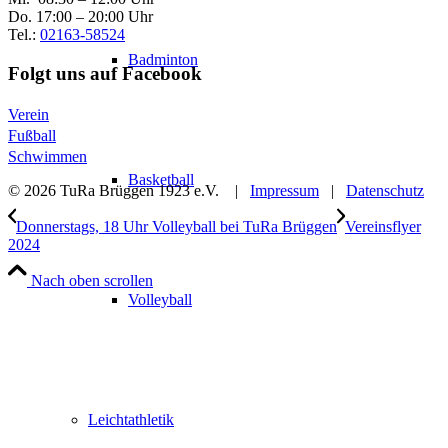
Do. 17:00 – 20:00 Uhr
Tel.:
02163-58524
Badminton
Folgt uns auf Facebook
Verein
Fußball
Schwimmen
Basketball
© 2026 TuRa Brüggen 1923 e.V. |
Impressum
|
Datenschutz
Donnerstags, 18 Uhr Volleyball bei TuRa Brüggen
Vereinsflyer
2024
Nach oben scrollen
Volleyball
Leichtathletik