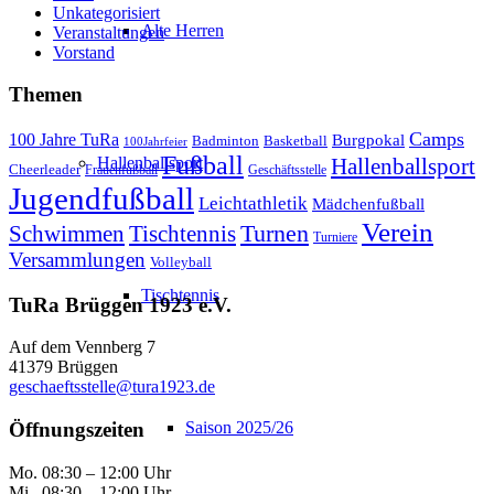
Unkategorisiert
Alte Herren
Veranstaltungen
Vorstand
Themen
Camps
100 Jahre TuRa
Burgpokal
Badminton
Basketball
100Jahrfeier
Fußball
Hallenballsport
Hallenballsport
Cheerleader
Frauenfußball
Geschäftsstelle
Jugendfußball
Leichtathletik
Mädchenfußball
Verein
Schwimmen
Tischtennis
Turnen
Turniere
Versammlungen
Volleyball
Tischtennis
TuRa Brüggen 1923 e.V.
Auf dem Vennberg 7
41379 Brüggen
geschaeftsstelle@tura1923.de
Saison 2025/26
Öffnungszeiten
Mo. 08:30 – 12:00 Uhr
Mi. 08:30 – 12:00 Uhr