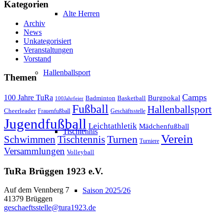
Kategorien
Alte Herren
Archiv
News
Unkategorisiert
Veranstaltungen
Vorstand
Hallenballsport
Themen
Camps
100 Jahre TuRa
Burgpokal
Badminton
Basketball
100Jahrfeier
Fußball
Hallenballsport
Cheerleader
Frauenfußball
Geschäftsstelle
Jugendfußball
Leichtathletik
Mädchenfußball
Tischtennis
Verein
Schwimmen
Tischtennis
Turnen
Turniere
Versammlungen
Volleyball
TuRa Brüggen 1923 e.V.
Auf dem Vennberg 7
Saison 2025/26
41379 Brüggen
geschaeftsstelle@tura1923.de