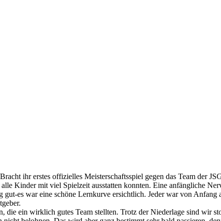
acht ihr erstes offizielles Meisterschaftsspiel gegen das Team der J
alle Kinder mit viel Spielzeit ausstatten konnten. Eine anfängliche Ner
g gut-es war eine schöne Lernkurve ersichtlich. Jeder war von Anfang 
tgeber.
 die ein wirklich gutes Team stellten. Trotz der Niederlage sind wir s
h nicht belohnen. Das wird aber ganz bestimmt sehr bald passieren, de