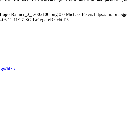
en-Logo-Banner_2_-300x100.png
0
0
Michael Peters
https://turabruegg
-06 11:11:17
JSG Brüggen/Bracht E5
e
gsshirts