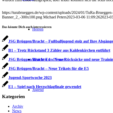
https://turabrueggen.de/wp-content/uploads/2024/01/TuRa-Bruegg
Banner_2_-300x100.png
Michael Peters
2023-03-06 11:09:26
2023-03
Das könnte Dich auch interessieren
Herren
JSG Brüggen/Bracht – Fußballjugend stolz auf Ihre Abgäng
B1 – Trotz Rückstand 3 Zähler aus Kaldenkirchen entführt
Mädchen und Frauen
JSG Brüggen/Bracht E4 – Neue Rücksäcke und neue Trainin
JSG Brüggen/Bracht – Neue Trikots für die E5
Jugend-Sportwoche 2023
E1 – Spiel nach Herzschlagfinale gewendet
Jugend
Kategorien
Archiv
News