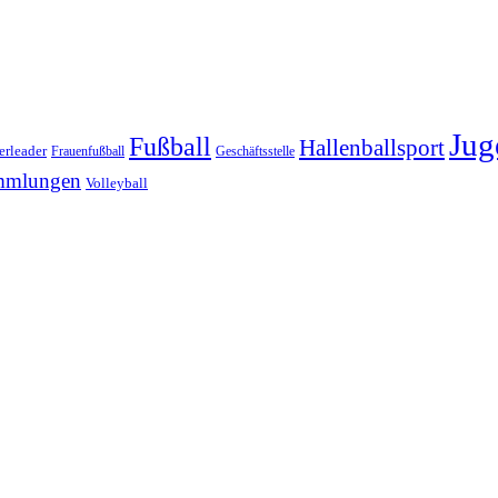
Jug
Fußball
Hallenballsport
erleader
Frauenfußball
Geschäftsstelle
mmlungen
Volleyball