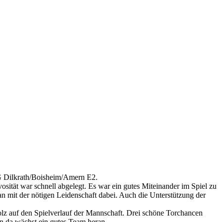
SG Dilkrath/Boisheim/Amern E2.
vosität war schnell abgelegt. Es war ein gutes Miteinander im Spiel zu
an mit der nötigen Leidenschaft dabei. Auch die Unterstützung der
tolz auf den Spielverlauf der Mannschaft. Drei schöne Torchancen
nn da wächst ein gutes Team heran.