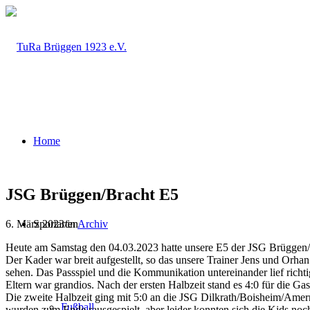
Home
JSG Brüggen/Bracht E5
6. März 2023
/
in
Archiv
Sportarten
Heute am Samstag den 04.03.2023 hatte unsere E5 der JSG Brüggen/Br
Der Kader war breit aufgestellt, so das unsere Trainer Jens und Orhan 
sehen. Das Passspiel und die Kommunikation untereinander lief richti
Eltern war grandios. Nach der ersten Halbzeit stand es 4:0 für die Gas
Die zweite Halbzeit ging mit 5:0 an die JSG Dilkrath/Boisheim/Amern,
Fußball
wurden zum Ende rausgespielt, aber leider konnten sich die Kids noc