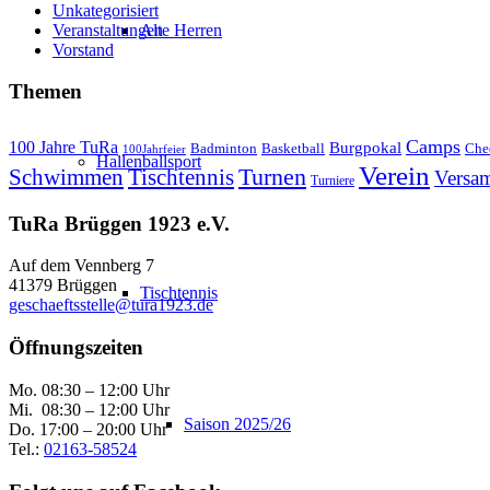
Unkategorisiert
Veranstaltungen
Alte Herren
Vorstand
Themen
Camps
100 Jahre TuRa
Burgpokal
Badminton
Basketball
Che
100Jahrfeier
Hallenballsport
Verein
Schwimmen
Tischtennis
Turnen
Versa
Turniere
TuRa Brüggen 1923 e.V.
Auf dem Vennberg 7
41379 Brüggen
Tischtennis
geschaeftsstelle@tura1923.de
Öffnungszeiten
Mo. 08:30 – 12:00 Uhr
Mi. 08:30 – 12:00 Uhr
Saison 2025/26
Do. 17:00 – 20:00 Uhr
Tel.:
02163-58524