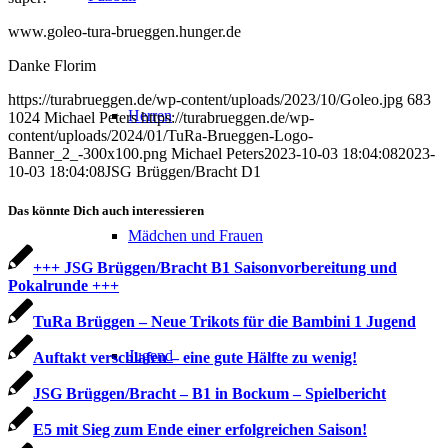
www.goleo-tura-brueggen.hunger.de
Danke Florim
https://turabrueggen.de/wp-content/uploads/2023/10/Goleo.jpg
683
Herren
1024
Michael Peters
https://turabrueggen.de/wp-
content/uploads/2024/01/TuRa-Brueggen-Logo-
Banner_2_-300x100.png
Michael Peters
2023-10-03 18:04:08
2023-
10-03 18:04:08
JSG Brüggen/Bracht D1
Das könnte Dich auch interessieren
Mädchen und Frauen
+++ JSG Brüggen/Bracht B1 Saisonvorbereitung und
Pokalrunde +++
TuRa Brüggen – Neue Trikots für die Bambini 1 Jugend
Jugend
Auftakt verschlafen – eine gute Hälfte zu wenig!
JSG Brüggen/Bracht – B1 in Bockum – Spielbericht
E5 mit Sieg zum Ende einer erfolgreichen Saison!