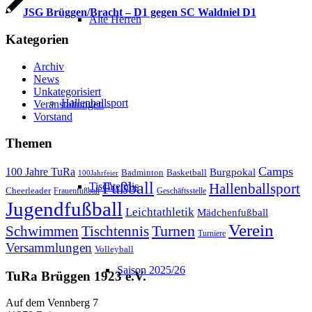
JSG Brüggen/Bracht – D1 gegen SC Waldniel D1
Alte Herren
Kategorien
Archiv
News
Unkategorisiert
Hallenballsport
Veranstaltungen
Vorstand
Themen
Camps
100 Jahre TuRa
Burgpokal
Badminton
Basketball
100Jahrfeier
Fußball
Tischtennis
Hallenballsport
Cheerleader
Frauenfußball
Geschäftsstelle
Jugendfußball
Leichtathletik
Mädchenfußball
Verein
Schwimmen
Tischtennis
Turnen
Turniere
Versammlungen
Volleyball
Saison 2025/26
TuRa Brüggen 1923 e.V.
Auf dem Vennberg 7