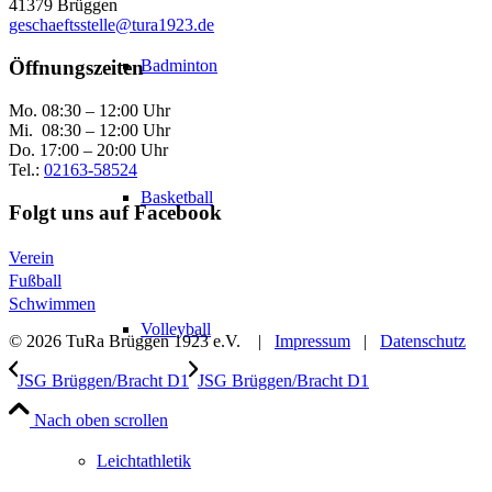
41379 Brüggen
geschaeftsstelle@tura1923.de
Badminton
Öffnungszeiten
Mo. 08:30 – 12:00 Uhr
Mi. 08:30 – 12:00 Uhr
Do. 17:00 – 20:00 Uhr
Tel.:
02163-58524
Basketball
Folgt uns auf Facebook
Verein
Fußball
Schwimmen
Volleyball
© 2026 TuRa Brüggen 1923 e.V. |
Impressum
|
Datenschutz
JSG Brüggen/Bracht D1
JSG Brüggen/Bracht D1
Nach oben scrollen
Leichtathletik