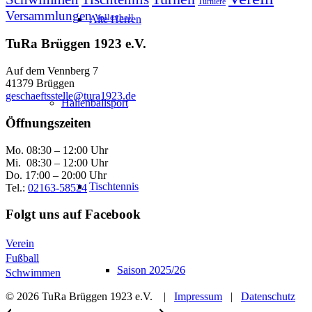
Turniere
Versammlungen
Volleyball
Alte Herren
TuRa Brüggen 1923 e.V.
Auf dem Vennberg 7
41379 Brüggen
geschaeftsstelle@tura1923.de
Hallenballsport
Öffnungszeiten
Mo. 08:30 – 12:00 Uhr
Mi. 08:30 – 12:00 Uhr
Do. 17:00 – 20:00 Uhr
Tischtennis
Tel.:
02163-58524
Folgt uns auf Facebook
Verein
Fußball
Saison 2025/26
Schwimmen
© 2026 TuRa Brüggen 1923 e.V. |
Impressum
|
Datenschutz