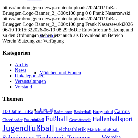
https://turabrueggen.de/wp-content/uploads/2024/01/TuRa-
Brueggen-Logo-Banner_2_-300x100.png
0
0
Frank Nasarzewski
https://turabrueggen.de/wp-content/uploads/2024/01/TuRa-
Brueggen-Logo-Banner_2_-300x100.png
Frank Nasarzewski
2026-
06-19 10:15:32
2026-06-19 08:29:36
Die Entwürfe zur Satzung und
zu den Ordnungen stehen jetzt auch als Download im Bereich
Herren
\Verein \Satzung zur Verfügung
Kategorien
Archiv
News
Mädchen und Frauen
Unkategorisiert
Veranstaltungen
Vorstand
Themen
Jugend
Camps
100 Jahre TuRa
Burgpokal
Badminton
Basketball
100Jahrfeier
Fußball
Hallenballsport
Cheerleader
Frauenfußball
Geschäftsstelle
Jugendfußball
Leichtathletik
Mädchenfußball
Verein
Schwimmen
Tischtennis
Turnen