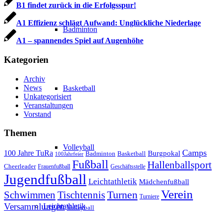
B1 findet zurück in die Erfolgsspur!
A1 Effizienz schlägt Aufwand: Unglückliche Niederlage
Badminton
A1 – spannendes Spiel auf Augenhöhe
Kategorien
Archiv
News
Basketball
Unkategorisiert
Veranstaltungen
Vorstand
Themen
Volleyball
Camps
100 Jahre TuRa
Burgpokal
Badminton
Basketball
100Jahrfeier
Fußball
Hallenballsport
Cheerleader
Frauenfußball
Geschäftsstelle
Jugendfußball
Leichtathletik
Mädchenfußball
Verein
Schwimmen
Tischtennis
Turnen
Turniere
Versammlungen
Leichtathletik
Volleyball