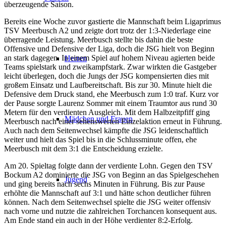
überzeugende Saison.
Bereits eine Woche zuvor gastierte die Mannschaft beim Ligaprimus
TSV Meerbusch A2 und zeigte dort trotz der 1:3-Niederlage eine
überragende Leistung. Meerbusch stellte bis dahin die beste
Offensive und Defensive der Liga, doch die JSG hielt von Beginn
an stark dagegen. In einem Spiel auf hohem Niveau agierten beide
Herren
Teams spielstark und zweikampfstark. Zwar wirkten die Gastgeber
leicht überlegen, doch die Jungs der JSG kompensierten dies mit
großem Einsatz und Laufbereitschaft. Bis zur 30. Minute hielt die
Defensive dem Druck stand, ehe Meerbusch zum 1:0 traf. Kurz vor
der Pause sorgte Laurenz Sommer mit einem Traumtor aus rund 30
Metern für den verdienten Ausgleich. Mit dem Halbzeitpfiff ging
Mädchen und Frauen
Meerbusch nach einer sehenswerten Einzelaktion erneut in Führung.
Auch nach dem Seitenwechsel kämpfte die JSG leidenschaftlich
weiter und hielt das Spiel bis in die Schlussminute offen, ehe
Meerbusch mit dem 3:1 die Entscheidung erzielte.
Am 20. Spieltag folgte dann der verdiente Lohn. Gegen den TSV
Bockum A2 dominierte die JSG von Beginn an das Spielgeschehen
Jugend
und ging bereits nach sechs Minuten in Führung. Bis zur Pause
erhöhte die Mannschaft auf 3:1 und hätte schon deutlicher führen
können. Nach dem Seitenwechsel spielte die JSG weiter offensiv
nach vorne und nutzte die zahlreichen Torchancen konsequent aus.
Am Ende stand ein auch in der Höhe verdienter 8:2-Erfolg.