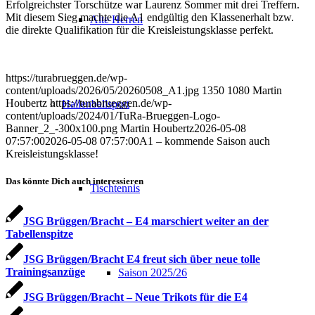
Erfolgreichster Torschütze war Laurenz Sommer mit drei Treffern.
Mit diesem Sieg machte die A1 endgültig den Klassenerhalt bzw.
Alte Herren
die direkte Qualifikation für die Kreisleistungsklasse perfekt.
https://turabrueggen.de/wp-
content/uploads/2026/05/20260508_A1.jpg
1350
1080
Martin
Houbertz
https://turabrueggen.de/wp-
Hallenballsport
content/uploads/2024/01/TuRa-Brueggen-Logo-
Banner_2_-300x100.png
Martin Houbertz
2026-05-08
07:57:00
2026-05-08 07:57:00
A1 – kommende Saison auch
Kreisleistungsklasse!
Das könnte Dich auch interessieren
Tischtennis
JSG Brüggen/Bracht – E4 marschiert weiter an der
Tabellenspitze
JSG Brüggen/Bracht E4 freut sich über neue tolle
Trainingsanzüge
Saison 2025/26
JSG Brüggen/Bracht – Neue Trikots für die E4