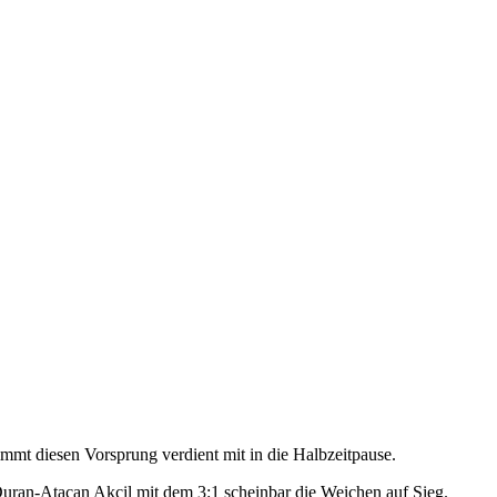
mmt diesen Vorsprung verdient mit in die Halbzeitpause.
 Duran-Atacan Akcil mit dem 3:1 scheinbar die Weichen auf Sieg.