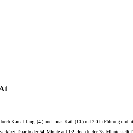
 A1
urch Kamal Tangi (4.) und Jonas Kath (10.) mit 2:0 in Führung und ni
rkürzt Traar in der 54. Minute auf 1:2, doch in der 78. Minute stellt