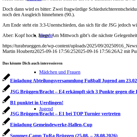
Doch dann wird es bitter: Zwei fragwürdige Schiedsrichterentscheidu
noch den Ausgleich hinnehmen (90.).
Am Ende steht ein 3:3-Unentschieden, das sich für die JSG jedoch wi
Aber: Kopf hoch, Jungs! Am Mittwoch gibt’s die nächste Gelegenheit,
Herren
https://turabrueggen.de/wp-content/uploads/2025/09/20250916_New
Martin Houbertz
2025-09-16 17:56:25
2025-09-16 17:56:26
A2 mit Pu
Das könnte Dich auch interessieren
Mädchen und Frauen
Einladung Abteilungsversammlung Fußball Jugend am 23.02
JSG Brüggen/Bracht – E4 erkämpft sich 3 Punkte gegen die 
B1 punktet in Uerdingen!
Jugend
JSG Brüggen/Bracht – E1 bei TOP Turnier vertreten
Einladung Gemeindewerke-Hallen-Cup
Sommer-Camp TuRa Brüggen (25.08. – 28.08.2026)