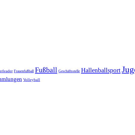
Jug
Fußball
Hallenballsport
erleader
Frauenfußball
Geschäftsstelle
mmlungen
Volleyball