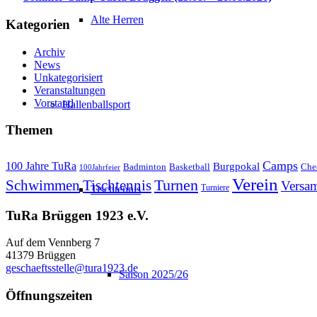
Alte Herren
Kategorien
Archiv
News
Unkategorisiert
Veranstaltungen
Vorstand
Hallenballsport
Themen
Camps
100 Jahre TuRa
Burgpokal
Badminton
Basketball
Che
100Jahrfeier
Verein
Schwimmen
Tischtennis
Turnen
Versa
Turniere
Tischtennis
TuRa Brüggen 1923 e.V.
Auf dem Vennberg 7
41379 Brüggen
geschaeftsstelle@tura1923.de
Saison 2025/26
Öffnungszeiten