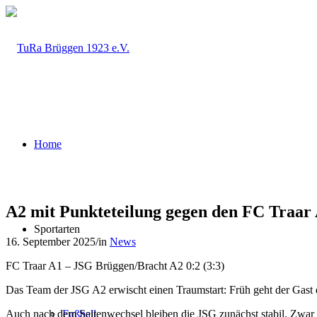
Home
A2 mit Punkteteilung gegen den FC Traar
Sportarten
16. September 2025
/
in
News
FC Traar A1 – JSG Brüggen/Bracht A2 0:2 (3:3)
Das Team der JSG A2 erwischt einen Traumstart: Früh geht der Gast d
Auch nach dem Seitenwechsel bleiben die JSG zunächst stabil. Zwar ve
Fußball