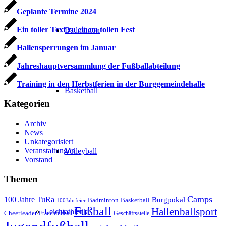
Geplante Termine 2024
Ein toller Text zu einem tollen Fest
Badminton
Hallensperrungen im Januar
Jahreshauptversammlung der Fußballabteilung
Training in den Herbstferien in der Burggemeindehalle
Basketball
Kategorien
Archiv
News
Unkategorisiert
Veranstaltungen
Volleyball
Vorstand
Themen
Camps
100 Jahre TuRa
Burgpokal
Badminton
Basketball
100Jahrfeier
Fußball
Hallenballsport
Leichtathletik
Cheerleader
Frauenfußball
Geschäftsstelle