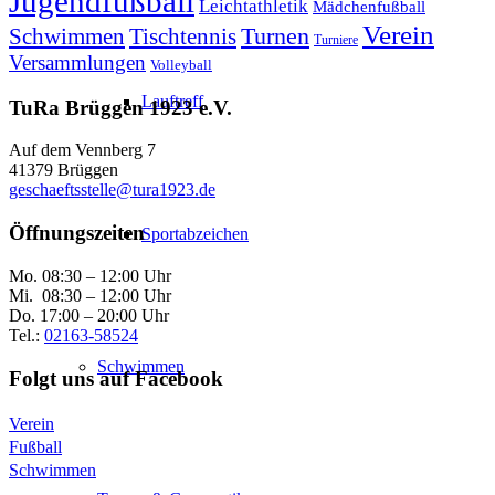
Jugendfußball
Leichtathletik
Mädchenfußball
Verein
Schwimmen
Tischtennis
Turnen
Turniere
Versammlungen
Volleyball
Lauftreff
TuRa Brüggen 1923 e.V.
Auf dem Vennberg 7
41379 Brüggen
geschaeftsstelle@tura1923.de
Öffnungszeiten
Sportabzeichen
Mo. 08:30 – 12:00 Uhr
Mi. 08:30 – 12:00 Uhr
Do. 17:00 – 20:00 Uhr
Tel.:
02163-58524
Schwimmen
Folgt uns auf Facebook
Verein
Fußball
Schwimmen