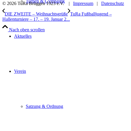
Turnen & Gymnastik
© 2026 TuRa Brüggen 1923 e.V. |
Impressum
|
Datenschutz
DIE ZWEITE – Weihnachtsgrüße
TuRa Fußballjugend –
Hallenturniere – 17. – 19. Januar 2...
Nach oben scrollen
Aktuelles
Verein
Satzung & Ordnung