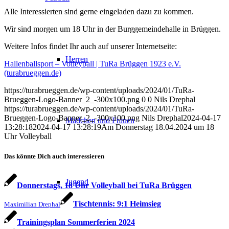
Alle Interessierten sind gerne eingeladen dazu zu kommen.
Wir sind morgen um 18 Uhr in der Burggemeindehalle in Brüggen.
Weitere Infos findet Ihr auch auf unserer Internetseite:
Herren
Hallenballsport – Volleyball | TuRa Brüggen 1923 e.V.
(turabrueggen.de)
https://turabrueggen.de/wp-content/uploads/2024/01/TuRa-
Brueggen-Logo-Banner_2_-300x100.png
0
0
Nils Drephal
https://turabrueggen.de/wp-content/uploads/2024/01/TuRa-
Brueggen-Logo-Banner_2_-300x100.png
Nils Drephal
2024-04-17
Mädchen und Frauen
13:28:18
2024-04-17 13:28:19
Am Donnerstag 18.04.2024 um 18
Uhr Volleyball
Das könnte Dich auch interessieren
Jugend
Donnerstags, 18 Uhr Volleyball bei TuRa Brüggen
Tischtennis: 9:1 Heimsieg
Maximilian Drephal
Trainingsplan Sommerferien 2024