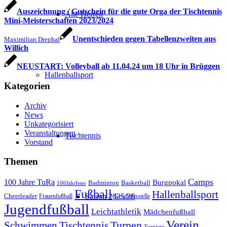
Auszeichnung / Gutschein für die gute Orga der Tischtennis
Alte Herren
Mini-Meisterschaften 2023/2024
Unentschieden gegen Tabellenzweiten aus
Maximilian Drephal
Willich
NEUSTART: Volleyball ab 11.04.24 um 18 Uhr in Brüggen
Hallenballsport
Kategorien
Archiv
News
Unkategorisiert
Veranstaltungen
Tischtennis
Vorstand
Themen
Camps
100 Jahre TuRa
Burgpokal
Badminton
Basketball
100Jahrfeier
Fußball
Hallenballsport
Saison 2025/26
Cheerleader
Frauenfußball
Geschäftsstelle
Jugendfußball
Leichtathletik
Mädchenfußball
Verein
Schwimmen
Tischtennis
Turnen