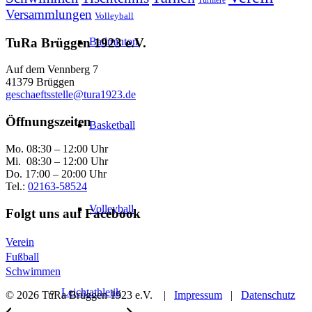
Turniere
Versammlungen
Volleyball
TuRa Brüggen 1923 e.V.
Badminton
Auf dem Vennberg 7
41379 Brüggen
geschaeftsstelle@tura1923.de
Öffnungszeiten
Basketball
Mo. 08:30 – 12:00 Uhr
Mi. 08:30 – 12:00 Uhr
Do. 17:00 – 20:00 Uhr
Tel.:
02163-58524
Volleyball
Folgt uns auf Facebook
Verein
Fußball
Schwimmen
Leichtathletik
© 2026 TuRa Brüggen 1923 e.V. |
Impressum
|
Datenschutz