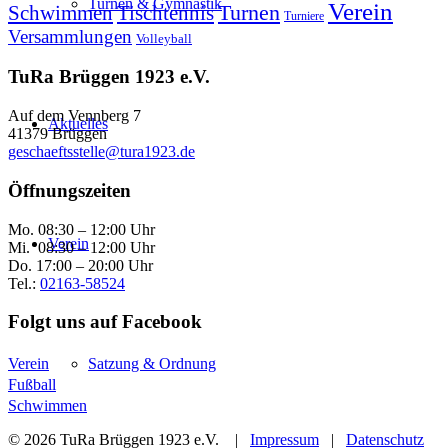
Turnen & Gymnastik
Verein
Schwimmen
Tischtennis
Turnen
Turniere
Versammlungen
Volleyball
TuRa Brüggen 1923 e.V.
Auf dem Vennberg 7
Aktuelles
41379 Brüggen
geschaeftsstelle@tura1923.de
Öffnungszeiten
Mo. 08:30 – 12:00 Uhr
Verein
Mi. 08:30 – 12:00 Uhr
Do. 17:00 – 20:00 Uhr
Tel.:
02163-58524
Folgt uns auf Facebook
Verein
Satzung & Ordnung
Fußball
Schwimmen
© 2026 TuRa Brüggen 1923 e.V. |
Impressum
|
Datenschutz