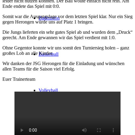
leider nicht nutzen konnten. Der Ball wollte einfach nicht rein. Am
Ende endete das Spiel mit 0:0.
Somit war die Ausgangslage vor dem letzten Spiel klar. Nur ein Sieg
Badminton
gegen Herongen würde uns auf Platz 1 bringen.
Die Jungs lieferten ein sehr gutes Spiel ab und wurden dem „Druck“
gerecht. Am Ende gewannen wir das Spiel verdient mit 1:0.
Ohne Gegentor konnte wir uns somit den Turniersieg holen – ganz
großes Lob an alle Kinder.
Basketball
Wir danken der JSG Herongen für die Einladung und wünschen
allen Teams für die Saison viel Erfolg.
Euer Trainerteam
Volleyball
Leichtathletik