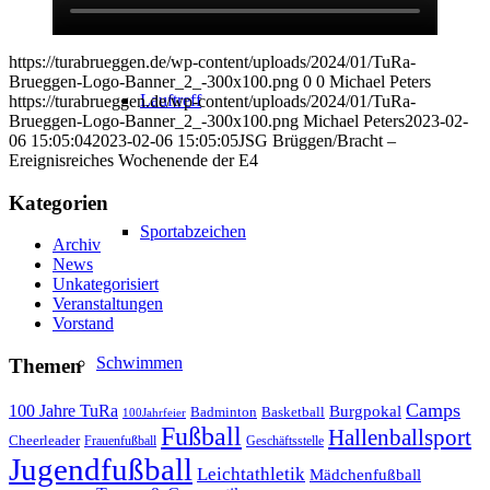
https://turabrueggen.de/wp-content/uploads/2024/01/TuRa-
Brueggen-Logo-Banner_2_-300x100.png
0
0
Michael Peters
Lauftreff
https://turabrueggen.de/wp-content/uploads/2024/01/TuRa-
Brueggen-Logo-Banner_2_-300x100.png
Michael Peters
2023-02-
06 15:05:04
2023-02-06 15:05:05
JSG Brüggen/Bracht –
Ereignisreiches Wochenende der E4
Kategorien
Sportabzeichen
Archiv
News
Unkategorisiert
Veranstaltungen
Vorstand
Schwimmen
Themen
Camps
100 Jahre TuRa
Burgpokal
Badminton
Basketball
100Jahrfeier
Fußball
Hallenballsport
Cheerleader
Frauenfußball
Geschäftsstelle
Jugendfußball
Leichtathletik
Mädchenfußball