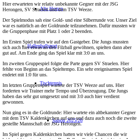
Hier erwarteten wir relativ unbekannte Gegner mit der JSG
Alte Herren
Herongen, SV Straelen und dem TSV Weeze.
Der Spielmodus sah eine Gold- und eine Silberrunde vor. Unser Ziel
war es natürlich an der Goldrunde teilzunehmen. Dafür mussten wir
die Gruppenphase mit Platz 1 oder 2 beenden.
Im Ersten Spiel trafen wir auf den Gastgeber. Die Jungs mussten
Hallenballsport
sich auch hier etwas an den Filzball gewöhnen, spielten dann aber
gut auf. Am Ende ging das Spiel klar mit 3:0 an uns.
Im zweiten Gruppespiel folgte die Parte gegen SV Straelen. Hier
fehlte von Beginn an das Spieltempo. Ein sehr ereignisarmes Spiel
endetet mit 1:0 für uns.
Tischtennis
Im letzten Gruppenspiel wartete der TSV Weeze auf uns. Hier
forderten wir Trainer mehr Tempo und Überzeugung. Die Jungs
haben das sehr gut umgesetzt und mit 3:0 auch hier verdient
gewonnen.
Nun ging es in die Goldrunde: Hier wartete ein altbekannter Gegner
mit dem TSV Kaldenkirchen auf uns und dazu auch noch die zweite
Saison 2025/26
gestellte Mannschaft der JSG Herongen.
Im Spiel gegen Kaldenkirchen hatten wir viele Chancen die wir