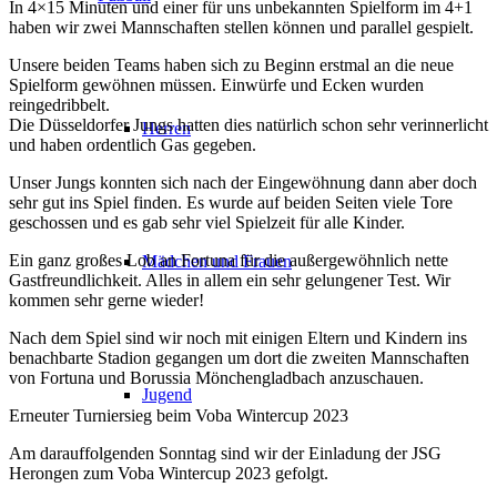
In 4×15 Minuten und einer für uns unbekannten Spielform im 4+1
haben wir zwei Mannschaften stellen können und parallel gespielt.
Unsere beiden Teams haben sich zu Beginn erstmal an die neue
Spielform gewöhnen müssen. Einwürfe und Ecken wurden
reingedribbelt.
Die Düsseldorfer Jungs hatten dies natürlich schon sehr verinnerlicht
Herren
und haben ordentlich Gas gegeben.
Unser Jungs konnten sich nach der Eingewöhnung dann aber doch
sehr gut ins Spiel finden. Es wurde auf beiden Seiten viele Tore
geschossen und es gab sehr viel Spielzeit für alle Kinder.
Ein ganz großes Lob an Fortuna für die außergewöhnlich nette
Mädchen und Frauen
Gastfreundlichkeit. Alles in allem ein sehr gelungener Test. Wir
kommen sehr gerne wieder!
Nach dem Spiel sind wir noch mit einigen Eltern und Kindern ins
benachbarte Stadion gegangen um dort die zweiten Mannschaften
von Fortuna und Borussia Mönchengladbach anzuschauen.
Jugend
Erneuter Turniersieg beim Voba Wintercup 2023
Am darauffolgenden Sonntag sind wir der Einladung der JSG
Herongen zum Voba Wintercup 2023 gefolgt.